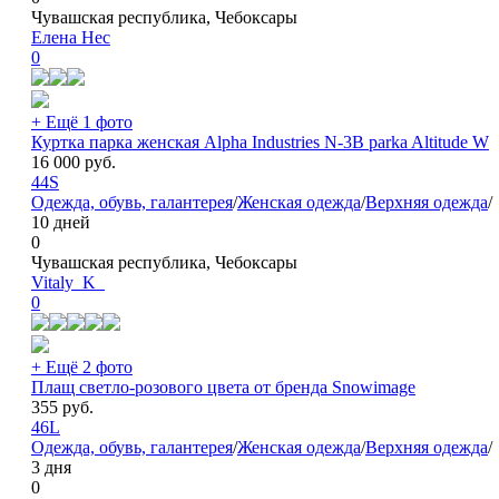
Чувашская республика, Чебоксары
Елена Нес
0
+ Ещё 1 фото
Куртка парка женская Alpha Industries N-3B parka Altitude W
16 000
руб.
44
S
Одежда, обувь, галантерея
/
Женская одежда
/
Верхняя одежда
/
10 дней
0
Чувашская республика, Чебоксары
Vitaly_K_
0
+ Ещё 2 фото
Плащ светло-розового цвета от бренда Snowimage
355
руб.
46
L
Одежда, обувь, галантерея
/
Женская одежда
/
Верхняя одежда
/
3 дня
0