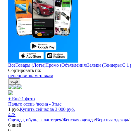
Все
Товары (Лоты)
Промо (Объявления)
Заявки (Тендеры)
С 1 
Сортировать по:
цене
новинкам
ставкам
ещё
+ Ещё 1 фото
Пальто осень /весна - 3тыс
1
руб.
Купить сейчас за
3 000
руб.
42
S
Одежда, обувь, галантерея
/
Женская одежда
/
Верхняя одежда
/
6 дней
0