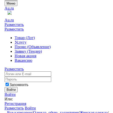
Меню
Au.ru
Au.ru
Разместить
Разместить
Товар (Лот)
Услугу
Промо (Объявление)
Заявку (Тендер)
Новая акция
Вакансию
Разместить
Запомнить
Войти
Войти
Или:
Регистрация
Разместить
Войти
Все категории
/
Одежда, обувь, галантерея
/
Женская одежда
/