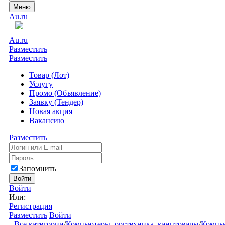
Меню
Au.ru
Au.ru
Разместить
Разместить
Товар (Лот)
Услугу
Промо (Объявление)
Заявку (Тендер)
Новая акция
Вакансию
Разместить
Запомнить
Войти
Войти
Или:
Регистрация
Разместить
Войти
Все категории
/
Компьютеры, оргтехника, канцтовары
/
Компью