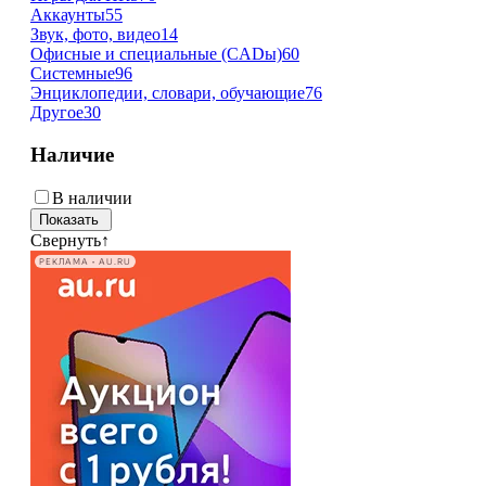
Аккаунты
55
Звук, фото, видео
14
Офисные и специальные (CADы)
60
Системные
96
Энциклопедии, словари, обучающие
76
Другое
30
Наличие
В наличии
Свернуть
↑
РЕКЛАМА • AU.RU