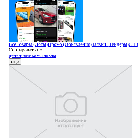
Все
Товары (Лоты)
Промо (Объявления)
Заявки (Тендеры)
С 1 
Сортировать по:
цене
новинкам
ставкам
ещё