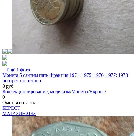
+ Ещё 1 фото
Монета 5 сантим пять Франция 1971; 1975; 1976; 1977; 1978
портрет поштучно
8
руб.
Коллекционирование, моделизм
/
Монеты
/
Европа
/
0
Омская область
БEPECT
МАГАЗИН
2143