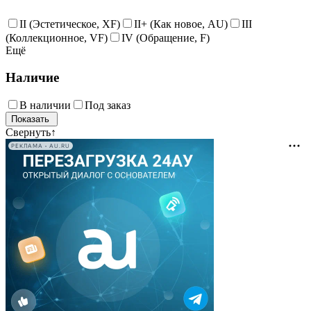
II (Эстетическое, XF)
II+ (Как новое, AU)
III
(Коллекционное, VF)
IV (Обращение, F)
Ещё
Наличие
В наличии
Под заказ
Свернуть
↑
РЕКЛАМА • AU.RU