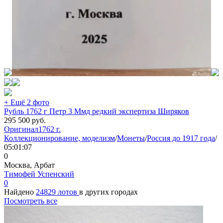
+ Ещё 2 фото
Рубль 1762 г Петр 3 Ммд редкий экспертиза Ширяков
295 500
руб.
Оригинал
1762 г.
Коллекционирование, моделизм
/
Монеты
/
Россия до 1917 года
/
05:01:07
0
Москва, Арбат
Тимофей Успенский
0
Найдено
24829 лотов
в других городах
Посмотреть все