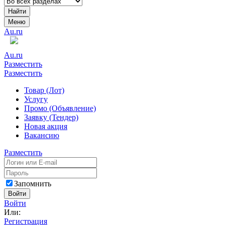
Найти
Меню
Au.ru
Au.ru
Разместить
Разместить
Товар (Лот)
Услугу
Промо (Объявление)
Заявку (Тендер)
Новая акция
Вакансию
Разместить
Запомнить
Войти
Войти
Или:
Регистрация