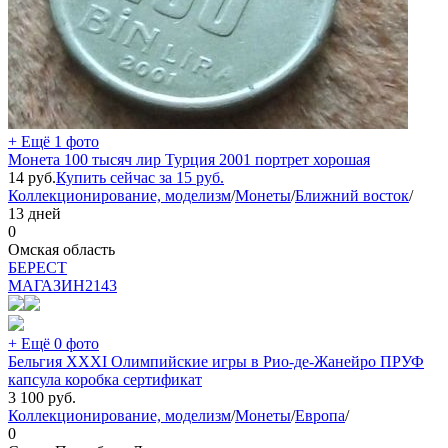
+ Ещё 1 фото
Монета 100 тысяч лир Турция 2001 портрет хорошая
14
руб.
Купить сейчас за
15
руб.
Коллекционирование, моделизм
/
Монеты
/
Ближний восток
/
13 дней
0
Омская область
БEPECT
МАГАЗИН
2143
+ Ещё 0 фото
Бельгия XXXI Олимпийские игры в Рио-де-Жанейро ПРУФ
капсула коробка сертификат
3 100
руб.
Коллекционирование, моделизм
/
Монеты
/
Европа
/
0