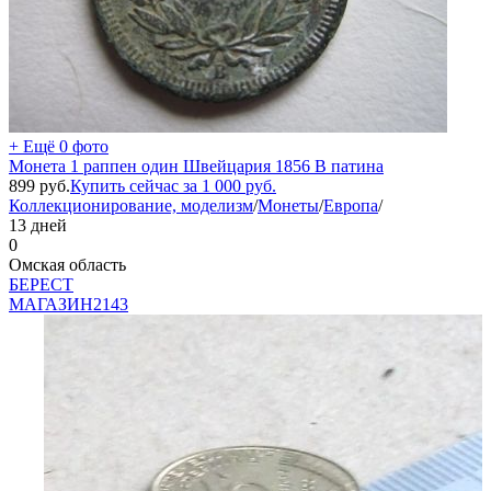
+ Ещё 0 фото
Монета 1 раппен один Швейцария 1856 B патина
899
руб.
Купить сейчас за
1 000
руб.
Коллекционирование, моделизм
/
Монеты
/
Европа
/
13 дней
0
Омская область
БEPECT
МАГАЗИН
2143