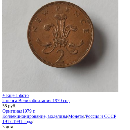
+ Ещё 1 фото
2 пенса Великобритания 1979 год
55
руб.
Оригинал
1979 г.
Коллекционирование, моделизм
/
Монеты
/
Россия и СССР
1917-1991 года
/
3 дня