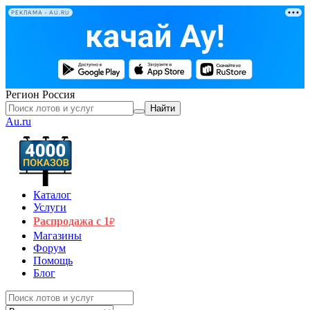
РЕКЛАМА • AU.RU
Регион
Россия
Найти
Au.ru
Каталог
Услуги
Распродажа с 1
₽
Магазины
Форум
Помощь
Блог