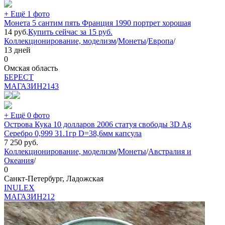
+ Ещё 1 фото
Монета 5 сантим пять Франция 1990 портрет хорошая
14
руб.
Купить сейчас за
15
руб.
Коллекционирование, моделизм
/
Монеты
/
Европа
/
13 дней
0
Омская область
БEPECT
МАГАЗИН
2143
+ Ещё 0 фото
Острова Кука 10 долларов 2006 статуя свободы 3D Ag
Серебро 0,999 31.1гр D=38,6мм капсула
7 250
руб.
Коллекционирование, моделизм
/
Монеты
/
Австралия и
Океания
/
0
Санкт-Петербург, Ладожская
INULEX
МАГАЗИН
212