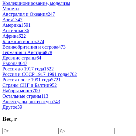
Коллекционирование, моделизм
Монеты
Австралия и Океания
247
Азия
1347
Америка
1591
Античные
36
Африка
622
Ближний восток
374
Великобритания и острова
473
Германия и Австрия
878
Древние страны
64
Европа
4647
Россия до 1917 года
1522
Россия и СССР 1917-1991 года
4762
Россия после 1991 года
5721
Страны СНГ и Балтии
952
Наборы монет
700
Остальные страны
113
Аксессуары, литература
743
Другое
39
Вес, г