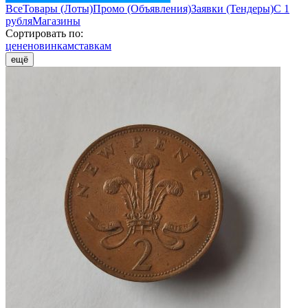
Все
Товары (Лоты)
Промо (Объявления)
Заявки (Тендеры)
С 1
рубля
Магазины
Сортировать по:
цене
новинкам
ставкам
ещё