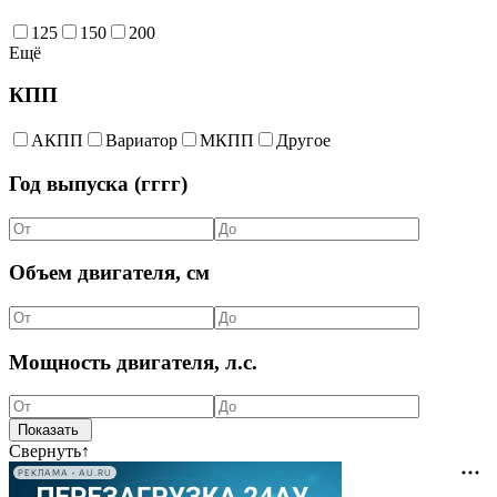
125
150
200
Ещё
КПП
АКПП
Вариатор
МКПП
Другое
Год выпуска (гггг)
Объем двигателя, см
Мощность двигателя, л.с.
Свернуть
↑
РЕКЛАМА • AU.RU