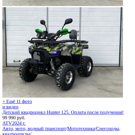
+ Ещё 11 фото
и видео
Детский квадроцикл Hunter 125. Оплата после получения!
99 990
руб.
ATV
2024 г.
Авто, мото, водный транспорт
/
Мототехника
/
Снегоходы,
квадроциклы
/