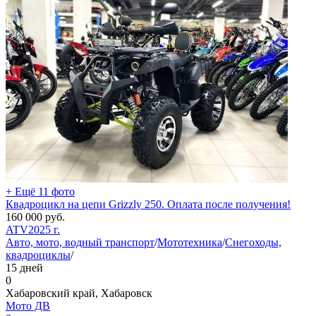
+ Ещё 11 фото
Квадроцикл на цепи Grizzly 250. Оплата после получения!
160 000
руб.
ATV
2025 г.
Авто, мото, водный транспорт
/
Мототехника
/
Снегоходы,
квадроциклы
/
15 дней
0
Хабаровский край, Хабаровск
Мото ДВ