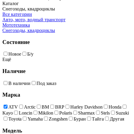
Каталог
Снегоходы, квадроциклы
Все категории
Авто, мото, водный транспорт
Мототехника
Снегоходы, квадроциклы
Состояние
Новое
Б/у
Ещё
Наличие
В наличии
Под заказ
Марка
ATV
Arctic
BM
BRP
Harley Davidson
Honda
Kayo
Loncin
Mikilon
Polaris
Sharmax
Stels
Suzuki
Toyota
Yamaha
Zongshen
Буран
Тайга
Другая
Модель