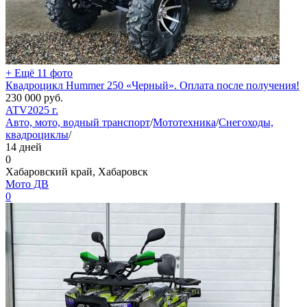
+ Ещё 11 фото
Квадроцикл Hummer 250 «Черный». Оплата после получения!
230 000
руб.
ATV
2025 г.
Авто, мото, водный транспорт
/
Мототехника
/
Снегоходы,
квадроциклы
/
14 дней
0
Хабаровский край, Хабаровск
Мото ДВ
0