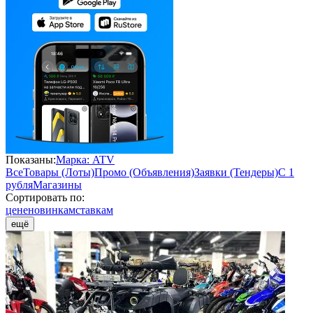
Показаны:
Марка: ATV
Все
Товары (Лоты)
Промо (Объявления)
Заявки (Тендеры)
С 1
рубля
Магазины
Сортировать по:
цене
новинкам
ставкам
ещё