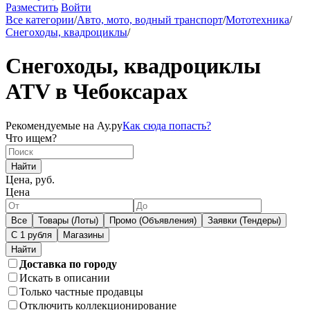
Разместить
Войти
Все категории
/
Авто, мото, водный транспорт
/
Мототехника
/
Снегоходы, квадроциклы
/
Снегоходы, квадроциклы
ATV в Чебоксарах
Рекомендуемые на Ау.ру
Как сюда попасть?
Что ищем?
Найти
Цена, руб.
Цена
Все
Товары (Лоты)
Промо (Объявления)
Заявки (Тендеры)
С 1 рубля
Магазины
Доставка по городу
Искать в описании
Только частные продавцы
Отключить коллекционирование