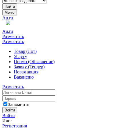
Найти
Меню
Au.ru
Au.ru
Разместить
Разместить
Товар (Лот)
Услугу
Промо (Объявление)
Заявку (Тендер)
Новая акция
Вакансию
Разместить
Запомнить
Войти
Войти
Или:
Регистрация