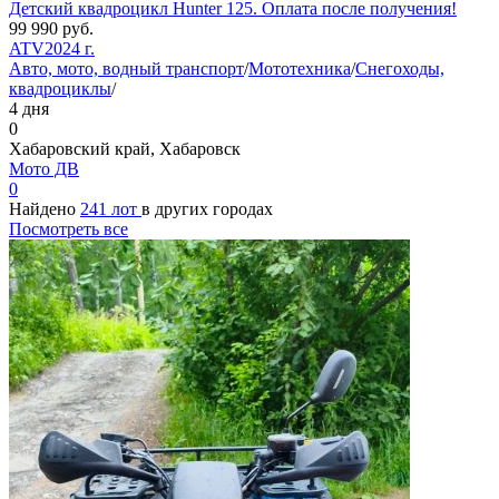
Детский квадроцикл Hunter 125. Оплата после получения!
99 990
руб.
ATV
2024 г.
Авто, мото, водный транспорт
/
Мототехника
/
Снегоходы,
квадроциклы
/
4 дня
0
Хабаровский край, Хабаровск
Мото ДВ
0
Найдено
241 лот
в других городах
Посмотреть все