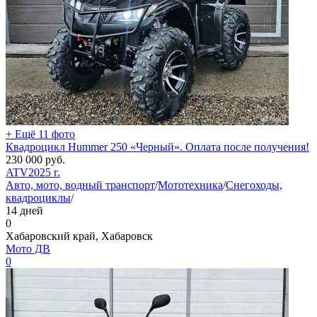
+ Ещё 11 фото
Квадроцикл Hummer 250 «Черный». Оплата после получения!
230 000
руб.
ATV
2025 г.
Авто, мото, водный транспорт
/
Мототехника
/
Снегоходы,
квадроциклы
/
14 дней
0
Хабаровский край, Хабаровск
Мото ДВ
0