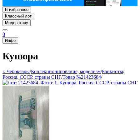
В избранное
Классный лот
Модератору
0
Инфо
Купюра
г. Чебоксары
/
Коллекционирование, моделизм
/
Банкноты
/
Россия, СССР, страны СНГ
/
Товар №21423684
/