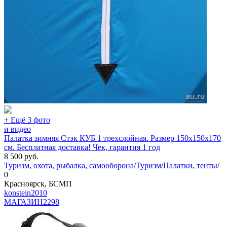
+ Ещё 3 фото
и видео
Палатка зимняя Стэк КУБ 1 трехслойная. Размер 150х150х170
см. Бесплатная доставка! Чек, гарантия 1 год
8 500
руб.
Туризм, охота, рыбалка, самооборона
/
Туризм
/
Палатки, тенты
/
0
Красноярск, БСМП
konstein2010
МАГАЗИН
2298