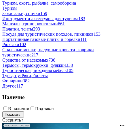
Туризм, охота, рыбалка, самооборона
Туризм
Зажигалки, спички
159
Инструмент и аксессуары для туризма
183
Мангалы, грили, коптильни
661
Палатки, тенты
293
Посуда для туристических походов, пикников
153
Портативные газовые плиты и горелки
111
Рюкзаки
102
Спальные мешки, надувные кровати, коврики
туристические
217
Средства от насекомых
736
Термосы, термокружки, фляжки
338
Туристическая, походная мебель
105
Туры, путёвки, билеты
Фонарики
382
Другое
117
Наличие
В наличии
Под заказ
Свернуть
↑
РЕКЛАМА • AU.RU