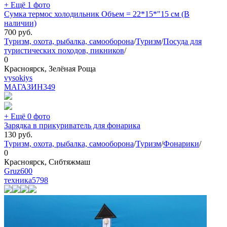
+ Ещё 1 фото
Сумка термос холодильник Объем = 22*15*"15 см (В
наличии)
700
руб.
Туризм, охота, рыбалка, самооборона
/
Туризм
/
Посуда для
туристических походов, пикников
/
0
Красноярск, Зелёная Роща
vysokiys
МАГАЗИН
349
+ Ещё 0 фото
Зарядка в прикуриватель для фонарика
130
руб.
Туризм, охота, рыбалка, самооборона
/
Туризм
/
Фонарики
/
0
Красноярск, Сибтяжмаш
Gruz600
техника
5798