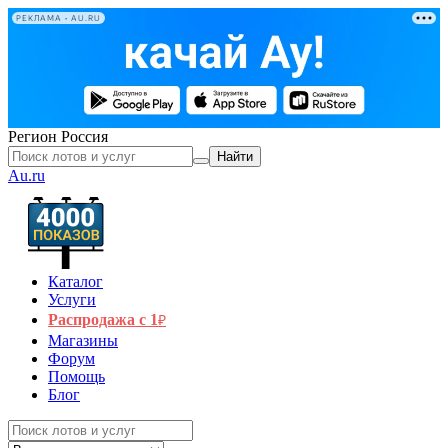
РЕКЛАМА • AU.RU
Регион
Россия
Найти
Au.ru
Каталог
Услуги
Распродажа с 1
₽
Магазины
Форум
Помощь
Блог