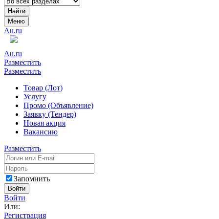
Найти
Меню
Au.ru
Au.ru
Разместить
Разместить
Товар (Лот)
Услугу
Промо (Объявление)
Заявку (Тендер)
Новая акция
Вакансию
Разместить
Запомнить
Войти
Войти
Или:
Регистрация