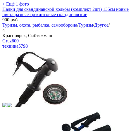
+ Ещё 1 фото
Палки для скандинавской ходьбы (комплект 2шт) 135см новые
цвета разные трекинговые скандинавские
900
руб.
Туризм, охота, рыбалка, самооборона
/
Туризм
/
Другое
/
4
Красноярск, Сибтяжмаш
Gruz600
техника
5798