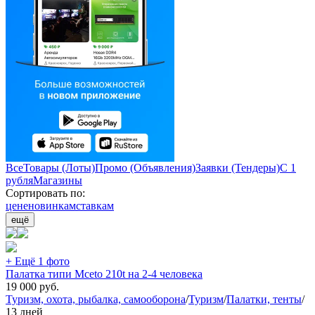
Все
Товары (Лоты)
Промо (Объявления)
Заявки (Тендеры)
С 1
рубля
Магазины
Сортировать по:
цене
новинкам
ставкам
ещё
+ Ещё 1 фото
Палатка типи Mceto 210t на 2-4 человека
19 000
руб.
Туризм, охота, рыбалка, самооборона
/
Туризм
/
Палатки, тенты
/
13 дней