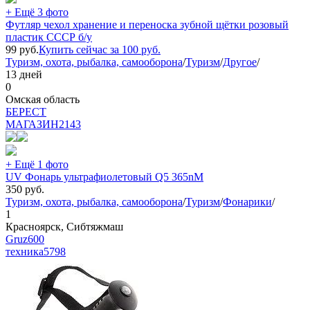
+ Ещё 3 фото
Футляр чехол хранение и переноска зубной щётки розовый
пластик СССР б/у
99
руб.
Купить сейчас за
100
руб.
Туризм, охота, рыбалка, самооборона
/
Туризм
/
Другое
/
13 дней
0
Омская область
БEPECT
МАГАЗИН
2143
+ Ещё 1 фото
UV Фонарь ультрафиолетовый Q5 365nM
350
руб.
Туризм, охота, рыбалка, самооборона
/
Туризм
/
Фонарики
/
1
Красноярск, Сибтяжмаш
Gruz600
техника
5798