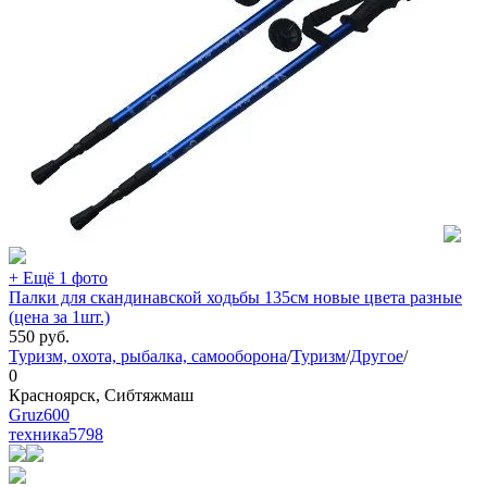
+ Ещё 1 фото
Палки для скандинавской ходьбы 135см новые цвета разные
(цена за 1шт.)
550
руб.
Туризм, охота, рыбалка, самооборона
/
Туризм
/
Другое
/
0
Красноярск, Сибтяжмаш
Gruz600
техника
5798