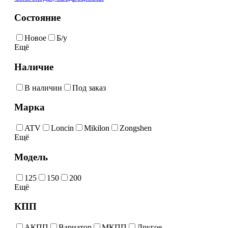
Состояние
Новое
Б/у
Ещё
Наличие
В наличии
Под заказ
Марка
ATV
Loncin
Mikilon
Zongshen
Ещё
Модель
125
150
200
Ещё
КПП
АКПП
Вариатор
МКПП
Другое