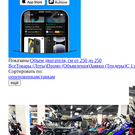
Показаны:
Объем двигателя, см от 250 до 250
Все
Товары (Лоты)
Промо (Объявления)
Заявки (Тендеры)
С 1 
Сортировать по:
цене
новинкам
ставкам
ещё