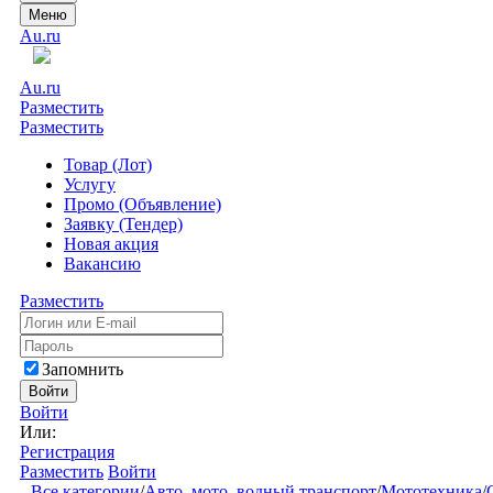
Меню
Au.ru
Au.ru
Разместить
Разместить
Товар (Лот)
Услугу
Промо (Объявление)
Заявку (Тендер)
Новая акция
Вакансию
Разместить
Запомнить
Войти
Войти
Или:
Регистрация
Разместить
Войти
Все категории
/
Авто, мото, водный транспорт
/
Мототехника
/