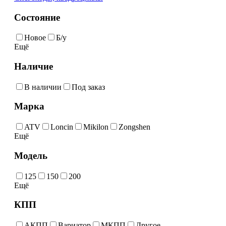
Состояние
Новое
Б/у
Ещё
Наличие
В наличии
Под заказ
Марка
ATV
Loncin
Mikilon
Zongshen
Ещё
Модель
125
150
200
Ещё
КПП
АКПП
Вариатор
МКПП
Другое