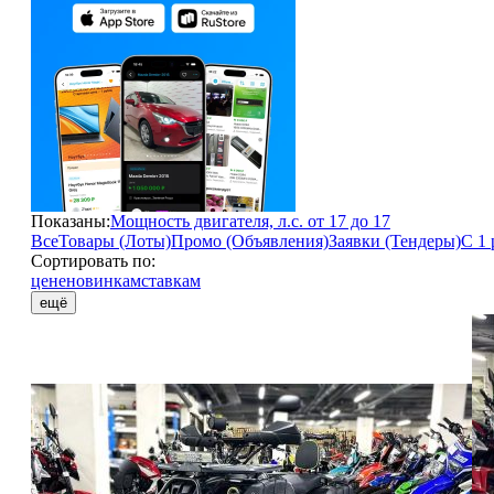
Показаны:
Мощность двигателя, л.с. от 17 до 17
Все
Товары (Лоты)
Промо (Объявления)
Заявки (Тендеры)
С 1 
Сортировать по:
цене
новинкам
ставкам
ещё