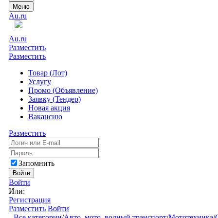
Меню
Au.ru
Au.ru
Разместить
Разместить
Товар (Лот)
Услугу
Промо (Объявление)
Заявку (Тендер)
Новая акция
Вакансию
Разместить
Запомнить
Войти
Войти
Или:
Регистрация
Разместить
Войти
Все категории
/
Авто, мото, водный транспорт
/
Мототехника
/